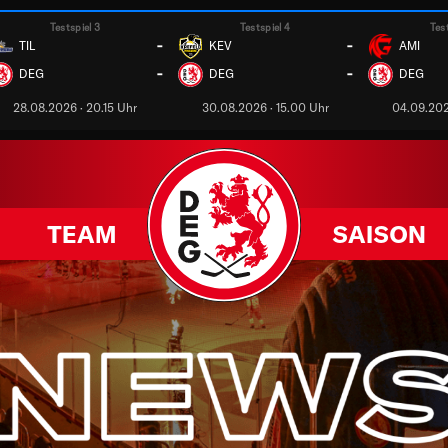
Testspiel 3
Testspiel 4
Tes
-
-
TIL
KEV
AMI
-
-
DEG
DEG
DEG
28.08.2026 · 20.15 Uhr
30.08.2026 · 15.00 Uhr
04.09.202
TEAM
SAISON