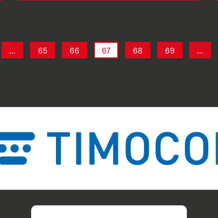
…
65
66
67
68
69
…