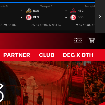
tspiel 5
Testspiel 6
Testspiel 7
-
-
ROU
HSC
›
-
-
DEG
DEG
6 · 19.00 Uhr
05.09.2026 · 19.30 Uhr
11.09.2026 · 20.00 Uh
PARTNER
CLUB
DEG X DTH