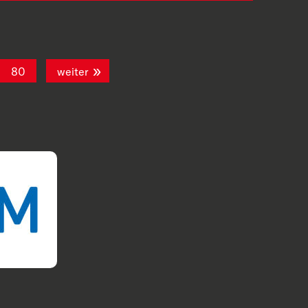
80
weiter