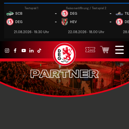
Testspiel 1
Saisoneröffnung / Testspiel 2
-
-
SCB
DEG
TI
-
-
DEG
HEV
D
21.08.2026 · 19.30 Uhr
22.08.2026 · 18.00 Uhr
28.